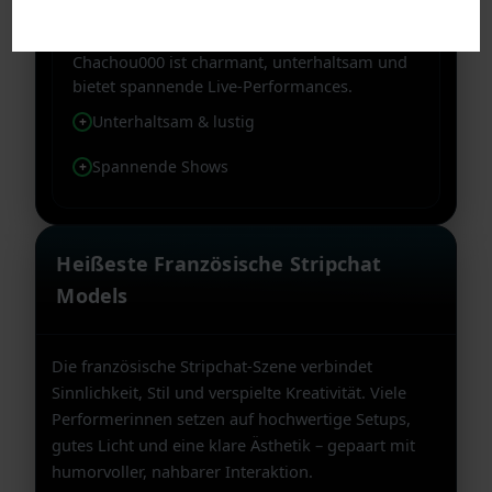
★★★★★
@Chachou000
★★★★★
Chachou000 ist charmant, unterhaltsam und
bietet spannende Live-Performances.
Unterhaltsam & lustig
Spannende Shows
Heißeste Französische Stripchat
Models
Die französische Stripchat-Szene verbindet
Sinnlichkeit, Stil und verspielte Kreativität. Viele
Performerinnen setzen auf hochwertige Setups,
gutes Licht und eine klare Ästhetik – gepaart mit
humorvoller, nahbarer Interaktion.