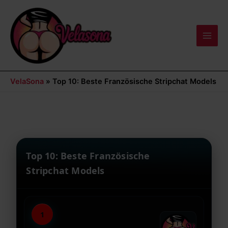
Zum
Main
Inhalt
Men
springen
VelaSona
»
Top 10: Beste Französische Stripchat Models
Top 10: Beste Französische
Stripchat Models
1