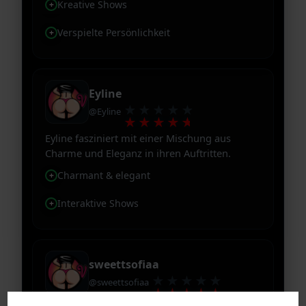
Kreative Shows
Verspielte Persönlichkeit
Eyline
★★★★★
@Eyline
★★★★★
Eyline fasziniert mit einer Mischung aus
Charme und Eleganz in ihren Auftritten.
Charmant & elegant
Interaktive Shows
sweettsofiaa
★★★★★
@sweettsofiaa
★★★★★