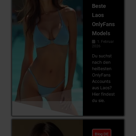
Beste
Laos
OnlyFans
Models
1. Februar
2026
Du suchst
nach den
heißesten
OnlyFans
Accounts
aus Laos?
Hier findest
du sie.
Blog DE