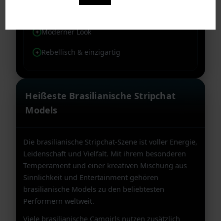
cyberb1tch punktet mit einem modernen
Look und einer rebellischen Ausstrahlung.
Moderner Look
Rebellisch & einzigartig
Heißeste Brasilianische Stripchat
Models
Die brasilianische Stripchat-Szene ist voller Energie,
Leidenschaft und Vielfalt. Mit ihrem besonderen
Temperament und einer kreativen Mischung aus
Sinnlichkeit und Entertainment gehören
brasilianische Models zu den beliebtesten
Performern weltweit.
Viele brasilianische Camgirls nutzen zusätzlich