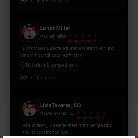
Sehr leidenschaftlich
LunahMiller
★★★★★
@LunahMiller
★★★★★
LunahMiller überzeugt mit Natürlichkeit und
einem freundlichen Auftreten.
Natürlich & sympathisch
Sehr fan-nah
LiviaTavares_123
★★★★★
@LiviaTavares_123
★★★★★
LiviaTavares_123 begeistert mit Energie und
ihrer lebensfrohen Art.