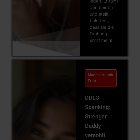
legen. Er folgt
den beiden
und stellt
bald fest,
dass sie die
Drohung
ernst meint.
Mann versohlt
Frau
DDLG
Spanking:
Strenger
Daddy
versohlt