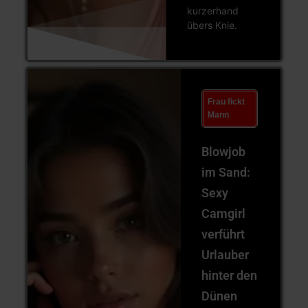
kurzerhand
übers Knie.
Frau fickt
Mann
Blowjob
im Sand:
Sexy
Camgirl
verführt
Urlauber
hinter den
Dünen