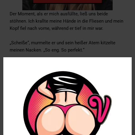
Der Moment, als er mich ausfüllte, ließ uns beide
stöhnen. Ich krallte meine Hände in die Fliesen und mein
Kopf fiel nach vorne, während er tief in mir war.
„Scheiße“, murmelte er und sein heißer Atem kitzelte
meinen Nacken. „So eng. So perfekt.“
Er zog seinen Schwanz ein Stück heraus, langsam, nur
um dann wieder hart in mich hineinzustoßen. Mein Körper
prallte gegen die Wand, meine Knie zitterten, aber er hielt
mich fest.
Er nahm mich hart. Jeder Stoß ließ mich lauter stöhnen
und mein Körper zitterte unkontrollierbar. Nicht vor Kälte,
sondern vor Lust.
„Du fühlst dich so gut an“, murmelte er, seine Lippen an