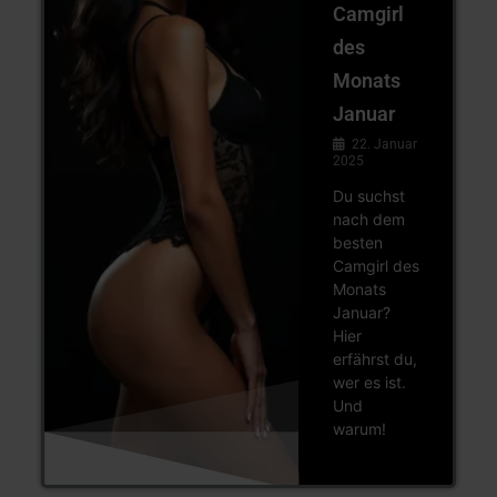
Camgirl
des
Monats
Januar
22. Januar
2025
Du suchst
nach dem
besten
Camgirl des
Monats
Januar?
Hier
erfährst du,
wer es ist.
Und
warum!