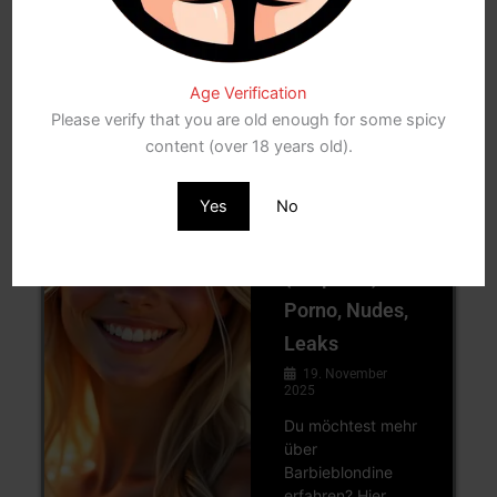
meinem Ohr. „Du gehörst mir. Alles an dir. Verstanden?“
Ich brachte keinen Ton heraus und nickte nur. Aber wir
verstanden uns auch ohne Worte. Und wie!
Age Verification
Please verify that you are old enough for some spicy
content (over 18 years old).
Blog DE
Yes
No
Barbieblondine
(Stripchat):
Porno, Nudes,
Leaks
19. November
2025
Du möchtest mehr
über
Barbieblondine
erfahren? Hier