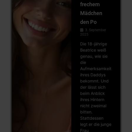
frechem
Mädchen
den Po
3. September
2025
Die 18-jährige
Beatrice weiß
genau, wie sie
die
Aufmerksamkeit
ihres Daddys
bekommt. Und
der lässt sich
beim Anblick
ihres Hintern
nicht zweimal
bitten.
Stattdessen
legt er die junge
Frau