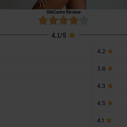
OléCams Review
4.1/5
4.2
3.6
4.3
4.5
4.1