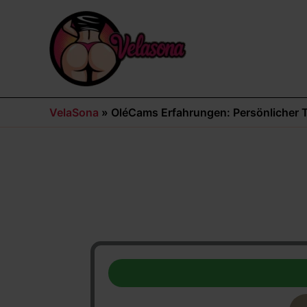
Zum
Inhalt
springen
VelaSona
»
OléCams Erfahrungen: Persönlicher 