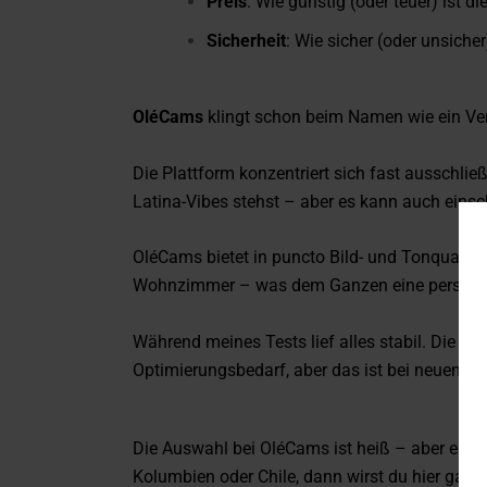
Preis
: Wie günstig (oder teuer) ist di
Sicherheit
: Wie sicher (oder unsicher)
OléCams
klingt schon beim Namen wie ein Ve
Die Plattform konzentriert sich fast ausschli
Latina-Vibes stehst – aber es kann auch einsc
OléCams bietet in puncto Bild- und Tonqualitä
Wohnzimmer – was dem Ganzen eine persönliche
Während meines Tests lief alles stabil. Die L
Optimierungsbedarf, aber das ist bei neuen Pl
Die Auswahl bei OléCams ist heiß – aber eben
Kolumbien oder Chile, dann wirst du hier garant