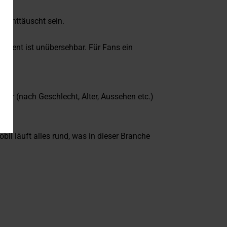
er enttäuscht sein.
ntent ist unübersehbar. Für Fans ein
lter (nach Geschlecht, Alter, Aussehen etc.)
l läuft alles rund, was in dieser Branche