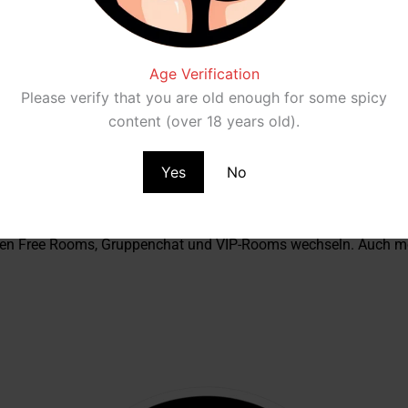
tische, schwarze, europäische oder alternative Modelle – wird hi
Age Verification
rmerinnen und Fetischangebote, aber die Dominanz von Latina-Co
Please verify that you are old enough for some spicy
content (over 18 years old).
Usabiliy
Yes
No
 intuitiv und angenehm reduziert. Die Navigation ist einfach, Fi
 strukturiert – auch für Einsteiger gut geeignet.
chen Free Rooms, Gruppenchat und VIP-Rooms wechseln. Auch mobi