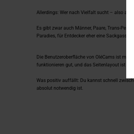
Allerdings: Wer nach Vielfalt sucht – also asia
Es gibt zwar auch Männer, Paare, Trans-Perfo
Paradies, für Entdecker eher eine Sackgasse.
Die Benutzeroberfläche von OléCams ist modern,
funktionieren gut, und das Seitenlayout ist klar
Was positiv auffällt: Du kannst schnell zwis
absolut notwendig ist.