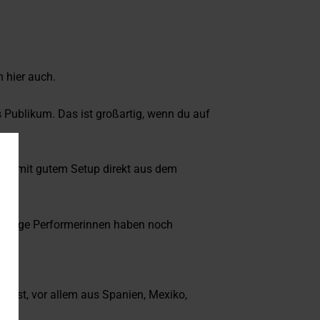
 hier auch.
s Publikum. Das ist großartig, wenn du auf
iele mit gutem Setup direkt aus dem
ge wenige Performerinnen haben noch
ehst, vor allem aus Spanien, Mexiko,