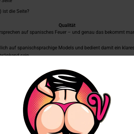
e Seite
 ist die Seite?
Qualität
rsprechen auf spanisches Feuer – und genau das bekommt man
eßlich auf spanischsprachige Models und bedient damit ein klare
hränkend sein.
t eine solide Vorstellung. Die meisten Modelle streamen in HD, v
, direkte Note verleiht.
adezeiten sind kurz, der Ton in den meisten Fällen sauber. Eini
attformen nicht ungewöhnlich.
Models
 auch sehr spezifisch. Wenn du auf spanischsprachige Models st
iert glücklich.