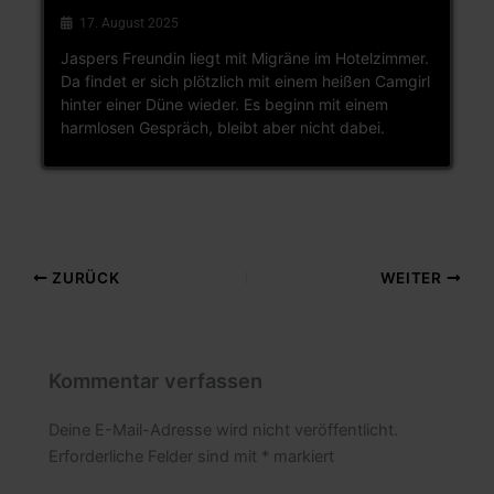
17. August 2025
Jaspers Freundin liegt mit Migräne im Hotelzimmer.
Da findet er sich plötzlich mit einem heißen Camgirl
hinter einer Düne wieder. Es beginn mit einem
harmlosen Gespräch, bleibt aber nicht dabei.
ZURÜCK
WEITER
Kommentar verfassen
Deine E-Mail-Adresse wird nicht veröffentlicht.
Erforderliche Felder sind mit
*
markiert