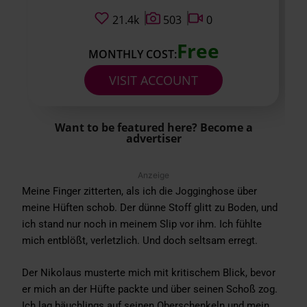
21.4k
503
0
Free
MONTHLY COST:
VISIT ACCOUNT
Want to be featured here? Become a
advertiser
Anzeige
Meine Finger zitterten, als ich die Jogginghose über
meine Hüften schob. Der dünne Stoff glitt zu Boden, und
ich stand nur noch in meinem Slip vor ihm. Ich fühlte
mich entblößt, verletzlich. Und doch seltsam erregt.
Der Nikolaus musterte mich mit kritischem Blick, bevor
er mich an der Hüfte packte und über seinen Schoß zog.
Ich lag bäuchlings auf seinen Oberschenkeln und mein