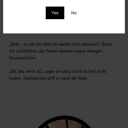
Die Demütigung, so nackt und bloß über seinem Schoß
Yes
No
zu liegen, war überwältigend. Und doch spürte ich etwas
anderes in mir aufsteigen. Ein heißes, prickelndes Gefühl,
das ich nicht ignorieren konnte.
„Bitte… es tut mir leid! Ich werde mich bessern!“, flehte
ich schließlich, als Tränen bereits meine Wangen
hinunterliefen.
„Oh, das wirst du“, sagte er ruhig. Doch er ließ nicht
locker. Stattdessen griff er nach der Rute.